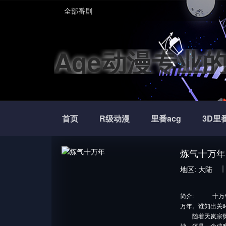
全部番剧
Age动漫专业
高品质画质
首页
R级动漫
里番acg
3D里
炼气十万年
地区:
大陆
简介:
十万年前
万年。谁知出关
随着天岚宗势力
神，还是一念成