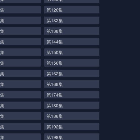
5集
第126集
1集
第132集
7集
第138集
3集
第144集
9集
第150集
5集
第156集
1集
第162集
7集
第168集
3集
第174集
9集
第180集
5集
第186集
1集
第192集
7集
第198集