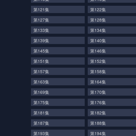
第121集
第122集
第127集
第128集
第133集
第134集
第139集
第140集
第145集
第146集
第151集
第152集
第157集
第158集
第163集
第164集
第169集
第170集
第175集
第176集
第181集
第182集
第187集
第188集
第193集
第194集