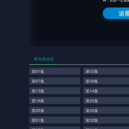
追
暴风播放器
第01集
第02集
第07集
第08集
第13集
第14集
第19集
第20集
第25集
第26集
第31集
第32集