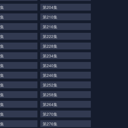
3集
第204集
9集
第210集
5集
第216集
1集
第222集
7集
第228集
3集
第234集
9集
第240集
5集
第246集
1集
第252集
7集
第258集
3集
第264集
9集
第270集
5集
第276集