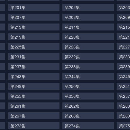
第201集
第202集
第20
第207集
第208集
第20
第213集
第214集
第21
第219集
第220集
第22
第225集
第226集
第22
第231集
第232集
第23
第237集
第238集
第23
第243集
第244集
第24
第249集
第250集
第25
第255集
第256集
第25
第261集
第262集
第26
第267集
第268集
第26
第273集
第274集
第27