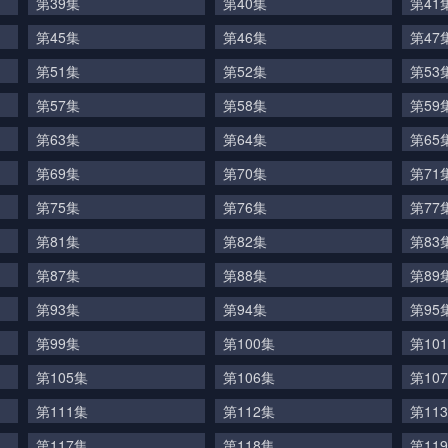
第39集
第40集
第41
第45集
第46集
第47
第51集
第52集
第53
第57集
第58集
第59
第63集
第64集
第65
第69集
第70集
第71
第75集
第76集
第77
第81集
第82集
第83
第87集
第88集
第89
第93集
第94集
第95
第99集
第100集
第10
第105集
第106集
第10
第111集
第112集
第11
第117集
第118集
第11