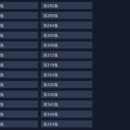
1集
第282集
7集
第288集
3集
第294集
9集
第300集
5集
第306集
1集
第312集
7集
第318集
3集
第324集
9集
第330集
5集
第336集
1集
第342集
7集
第348集
3集
第354集