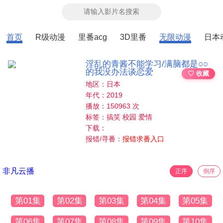
首页
R级动漫
里番acg
3D里番
无限动漫
日本
淫乱的青酱不能学习/满脑都是○○
的我没办法谈恋爱
♡ 收藏
地区：日本
年代：2019
播放：150963 次
标签：搞笑 校园 爱情
下载：
报错/寻番：
报错求番入口
非凡云播
正序
倒序
第01集
第02集
第03集
第04集
第05集
第06集
第07集
第08集
第09集
第10集