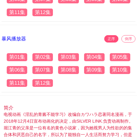
第11集
第12集
暴风播放器
正序
倒序
第01集
第02集
第03集
第04集
第05集
第06集
第07集
第08集
第09集
第10集
第11集
第12集
简介
电视动画《淫乱的青酱不能学习》改编自カワハラ恋著同名漫画，于
2018年12月4日宣布动画化的决定，由SILVER LINK.负责动画制作。
堀江青的父亲是一位有名的黄色小说家，因为她视男人为性欲的的集
合体和厌恶自己的名字，所以为了能独自一人生活而努力学习，但是