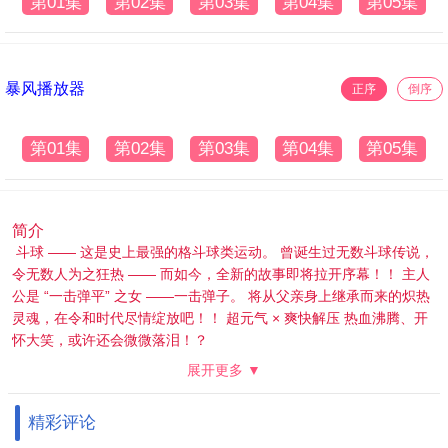
第01集
第02集
第03集
第04集
第05集
暴风播放器
正序
倒序
第01集
第02集
第03集
第04集
第05集
简介
斗球 —— 这是史上最强的格斗球类运动。 曾诞生过无数斗球传说，
令无数人为之狂热 —— 而如今，全新的故事即将拉开序幕！！ 主人
公是 “一击弹平” 之女 ——一击弹子。 将从父亲身上继承而来的炽热
灵魂，在令和时代尽情绽放吧！！ 超元气 × 爽快解压 热血沸腾、开
怀大笑，或许还会微微落泪！？
展开更多 ▼
精彩评论