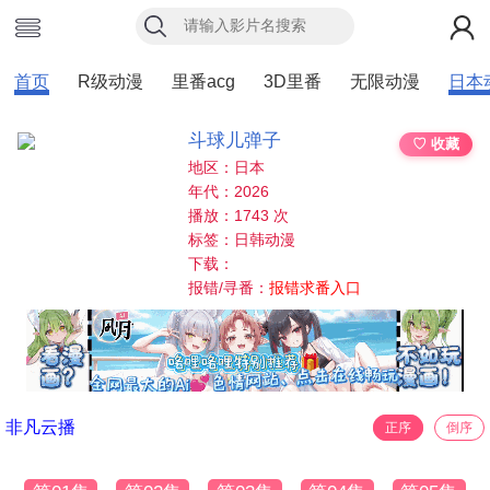
首页
R级动漫
里番acg
3D里番
无限动漫
日本
斗球儿弹子
♡ 收藏
地区：日本
年代：2026
播放：1743 次
标签：日韩动漫
下载：
报错/寻番：
报错求番入口
非凡云播
正序
倒序