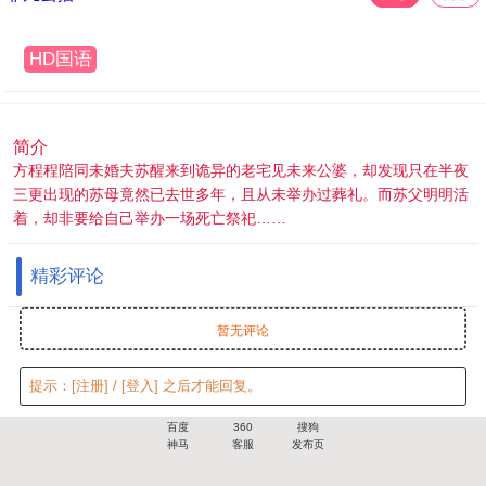
HD国语
简介
方程程陪同未婚夫苏醒来到诡异的老宅见未来公婆，却发现只在半夜
三更出现的苏母竟然已去世多年，且从未举办过葬礼。而苏父明明活
着，却非要给自己举办一场死亡祭祀……
精彩评论
暂无评论
提示：
[注册]
/
[登入]
之后才能回复。
百度
360
搜狗
神马
客服
发布页