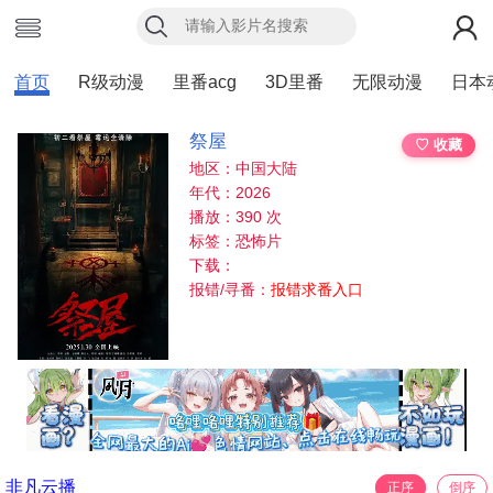
首页
R级动漫
里番acg
3D里番
无限动漫
日本
祭屋
♡ 收藏
地区：中国大陆
年代：2026
播放：390 次
标签：恐怖片
下载：
报错/寻番：
报错求番入口
非凡云播
正序
倒序