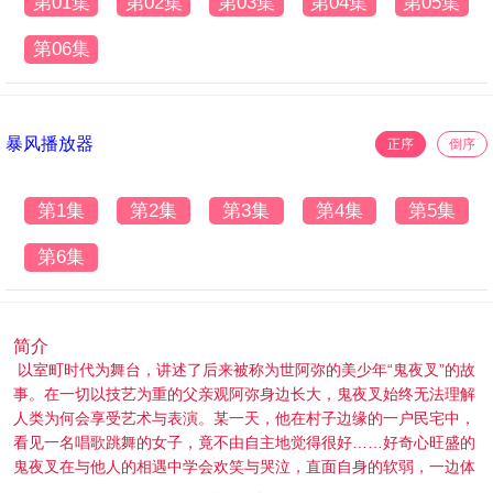
第01集
第02集
第03集
第04集
第05集
第06集
暴风播放器
正序
倒序
第1集
第2集
第3集
第4集
第5集
第6集
简介
以室町时代为舞台，讲述了后来被称为世阿弥的美少年“鬼夜叉”的故
事。在一切以技艺为重的父亲观阿弥身边长大，鬼夜叉始终无法理解
人类为何会享受艺术与表演。某一天，他在村子边缘的一户民宅中，
看见一名唱歌跳舞的女子，竟不由自主地觉得很好……好奇心旺盛的
鬼夜叉在与他人的相遇中学会欢笑与哭泣，直面自身的软弱，一边体
会无常的人世，一边逐渐孕育出一种全新的舞蹈形式。