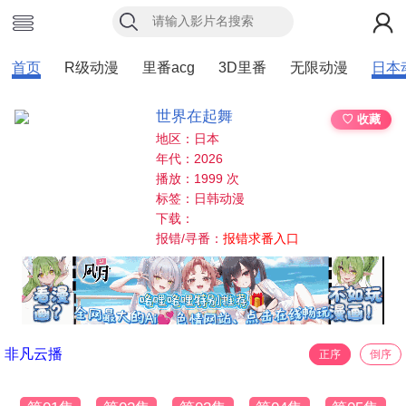
首页
R级动漫
里番acg
3D里番
无限动漫
日本
世界在起舞
♡ 收藏
地区：日本
年代：2026
播放：1999 次
标签：日韩动漫
下载：
报错/寻番：
报错求番入口
非凡云播
正序
倒序