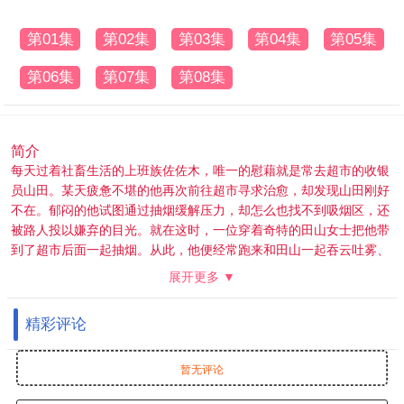
第01集
第02集
第03集
第04集
第05集
第06集
第07集
第08集
简介
每天过着社畜生活的上班族佐佐木，唯一的慰藉就是常去超市的收银
员山田。某天疲惫不堪的他再次前往超市寻求治愈，却发现山田刚好
不在。郁闷的他试图通过抽烟缓解压力，却怎么也找不到吸烟区，还
被路人投以嫌弃的目光。就在这时，一位穿着奇特的田山女士把他带
到了超市后面一起抽烟。从此，他便经常跑来和田山一起吞云吐雾、
谈天说地。然而这位田山女士的真实身份竟然是....
展开更多 ▼
精彩评论
暂无评论