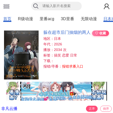
首页
R级动漫
里番acg
3D里番
无限动漫
日本
躲在超市后门抽烟的两人
♡ 收藏
地区：日本
年代：2026
播放：2034 次
标签：搞笑 恋爱 日常
下载：
报错/寻番：
报错求番入口
非凡云播
正序
倒序