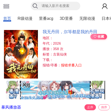
首页
R级动漫
里番acg
3D里番
无限动漫
日本
我无丹田，尔等都是我的丹田
♡ 收藏
地区：
年代：2026
播放：358 次
标签：古装仙侠
下载：
报错/寻番：
报错求番入口
暴风播放器
正序
倒序