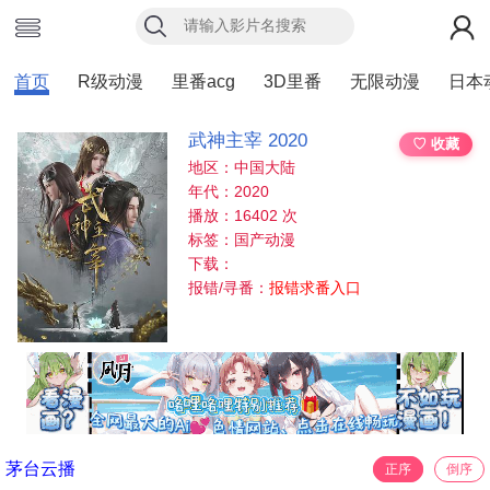
首页
R级动漫
里番acg
3D里番
无限动漫
日本
武神主宰 2020
♡ 收藏
地区：中国大陆
年代：2020
播放：16402 次
标签：国产动漫
下载：
报错/寻番：
报错求番入口
茅台云播
正序
倒序