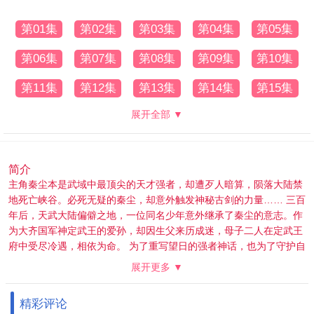
第01集
第02集
第03集
第04集
第05集
第06集
第07集
第08集
第09集
第10集
第11集
第12集
第13集
第14集
第15集
展开全部 ▼
简介
主角秦尘本是武域中最顶尖的天才强者，却遭歹人暗算，陨落大陆禁
地死亡峡谷。必死无疑的秦尘，却意外触发神秘古剑的力量…… 三百
年后，天武大陆偏僻之地，一位同名少年意外继承了秦尘的意志。作
为大齐国军神定武王的爱孙，却因生父来历成迷，母子二人在定武王
府中受尽冷遇，相依为命。 为了重写望日的强者神话，也为了守护自
己所爱的一切，秦尘毅然决然扛起维护天下五国的大任，再度踏上武
展开更多 ▼
道之路。
精彩评论