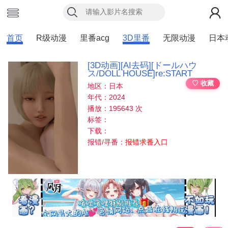
首页
R级动漫
里番acg
3D里番
无限动漫
日本
[3D动画][AI去码][ドールハウ
ス/DOLL HOUSE]re:START
♡ 收藏
地区：日本
年代：2024
播放：195643 次
标签：
下载：
报错/寻番：
报错求番入口