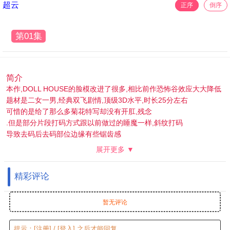
超云
正序
倒序
第01集
简介
本作,DOLL HOUSE的脸模改进了很多,相比前作恐怖谷效应大大降低
题材是二女一男,经典双飞剧情,顶级3D水平,时长25分左右
可惜的是给了那么多菊花特写却没有开肛,残念
.但是部分片段打码方式跟以前做过的睡魔一样,斜纹打码
导致去码后去码部位边缘有些锯齿感
用没有锯齿感的算法,去码部位细节又会下降
展开更多 ▼
取舍后还是采用前者了,有锯齿的片段集中在前半段口交戏中
正戏开始就没有了
精彩评论
暂无评论
提示：
[注册]
/
[登入]
之后才能回复。