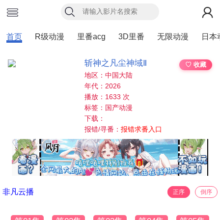
首页
R级动漫
里番acg
3D里番
无限动漫
日本
斩神之凡尘神域Ⅱ
♡ 收藏
地区：中国大陆
年代：2026
播放：1633 次
标签：国产动漫
下载：
报错/寻番：
报错求番入口
非凡云播
正序
倒序