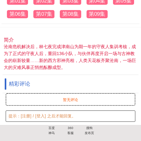
第01集
第02集
第03集
第04集
第05集
第06集
第07集
第08集
第09集
简介
沧南危机解决后，林七夜完成津南山为期一年的守夜人集训考核，成
为了正式的守夜人后，重回136小队，与伙伴再度开启一场与古神教
会的崭新较量……新的西方邪神亮相，人类天花板齐聚沧南，一场巨
大的灾难风暴正悄然酝酿成型。
精彩评论
暂无评论
提示：
[注册]
/
[登入]
之后才能回复。
百度
360
搜狗
神马
客服
发布页