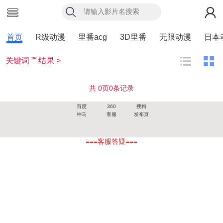
首页
R级动漫
里番acg
3D里番
无限动漫
日本
关键词 ”“ 结果 >
共
0
页
0
条记录
百度
360
搜狗
神马
客服
发布页
===客服答疑===